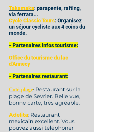
Takamaka
: parapente, rafting,
via ferrata...
Cycle Classic Tours
: Organisez
un séjour cycliste aux 4 coins du
monde.
- Partenaires infos tourisme:
Office du tourisme du lac
d'Annecy
- Partenaires restaurant:
Coté plage
Restaurant sur la
:
plage de Sevrier. Belle vue,
bonne carte, très agréable.
Adelita
Restaurant
:
mexicain excellent. Vous
pouvez aussi téléphoner