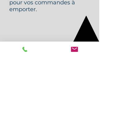
pour vos commandes à
emporter.
Tel:
+33(0)4-50-68-52-09
info@le-conty.com
LE CONTY-LOC VELOS
141 Route de Monnetier
74410 Saint Jorioz
GPS DD:
45.828213
X
6.157750