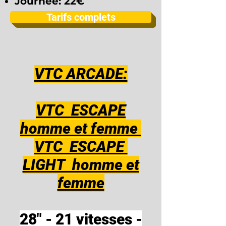
Jo
urnée: 22€
Tarifs complets
VTC ARCADE:
VTC ESCAPE
homme et femme
VTC ESCAPE
LIGHT homme et
femme
28" - 21 vitesses -