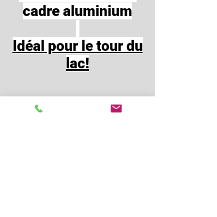
cadre aluminium
Idéal pour le tour du
lac!
Tel:
+33(0)4-50-68-52-09
info@le-conty.com
LE CONTY-LOC VELOS