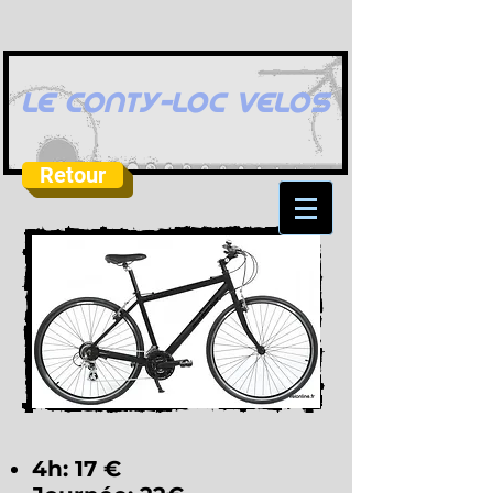
LE CONTY-LOC VELOS
Retour
4h: 17 €